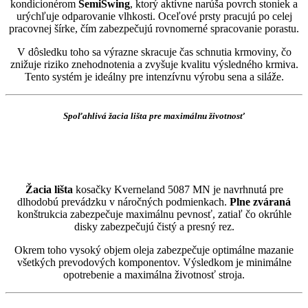
kondicionérom
SemiSwing
, ktorý aktívne narúša povrch stoniek a
urýchľuje odparovanie vlhkosti. Oceľové prsty pracujú po celej
pracovnej šírke, čím zabezpečujú rovnomerné spracovanie porastu.
V dôsledku toho sa výrazne skracuje čas schnutia krmoviny, čo
znižuje riziko znehodnotenia a zvyšuje kvalitu výsledného krmiva.
Tento systém je ideálny pre intenzívnu výrobu sena a siláže.
Spoľahlivá žacia lišta pre maximálnu životnosť
Žacia lišta
kosačky Kverneland 5087 MN je navrhnutá pre
dlhodobú prevádzku v náročných podmienkach.
Plne zváraná
konštrukcia zabezpečuje maximálnu pevnosť, zatiaľ čo okrúhle
disky zabezpečujú čistý a presný rez.
Okrem toho vysoký objem oleja zabezpečuje optimálne mazanie
všetkých prevodových komponentov. Výsledkom je minimálne
opotrebenie a maximálna životnosť stroja.