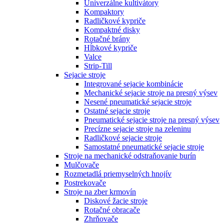
Univerzálne kultivátory
Kompaktory
Radličkové kypriče
Kompaktné disky
Rotačné brány
Hĺbkové kypriče
Valce
Strip-Till
Sejacie stroje
Integrované sejacie kombinácie
Mechanické sejacie stroje na presný výsev
Nesené pneumatické sejacie stroje
Ostatné sejacie stroje
Pneumatické sejacie stroje na presný výsev
Precízne sejacie stroje na zeleninu
Radličkové sejacie stroje
Samostatné pneumatické sejacie stroje
Stroje na mechanické odstraňovanie burín
Mulčovače
Rozmetadlá priemyselných hnojív
Postrekovače
Stroje na zber krmovín
Diskové žacie stroje
Rotačné obracače
Zhrňovače