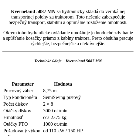
Kverneland 5087 MN
sa hydraulicky skladá do vertikálnej
transportnej polohy za traktorom. Toto riešenie zabezpečuje
bezpečný transport, stabilitu a optimálne rozloženie hmotnosti.
Okrem toho hydraulické ovládanie umožňuje jednoduché zdvíhanie
a spúšťanie kosačky priamo z kabíny traktora. Preto obsluha pracuje
rýchlejšie, bezpečnejšie a efektívnejšie.
Technické údaje – Kverneland 5087 MN
Parameter
Hodnota
Pracovný záber
8,75 m
Typ kondicionéra
SemiSwing prstový
Počet diskov
2 × 8
Otáčky diskov
3000 ot./min
Hmotnosť
cca 2375 kg
Otáčky PTO
1000 ot./min
Požadovaný výkon
od 110 kW / 150 HP