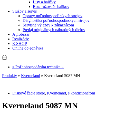
Lisy a baličky
Rozdružovače balíkov
Služby a servis
Opravy poľnohospodárskych strojov
Diagnostika poľnohospodárskych strojov
Servisné výjazdy k zákazníkom
Predaj originálnych náhradných dielov
Agrobazár
Realizácie
E-SHOP
Online objednávka
» Poľnohospodárska technika »
Produkty
»
Kverneland
»
Kverneland 5087 MN
Diskové žacie stroje
,
Kverneland
,
s kondicionérom
Kverneland 5087 MN