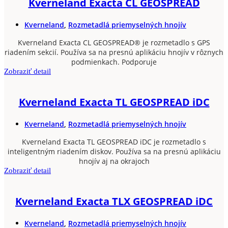
Kverneland Exacta CL GEOSPREAD
Kverneland
,
Rozmetadlá priemyselných hnojív
Kverneland Exacta CL GEOSPREAD® je rozmetadlo s GPS
riadením sekcií. Používa sa na presnú aplikáciu hnojív v rôznych
podmienkach. Podporuje
Zobraziť detail
Kverneland Exacta TL GEOSPREAD iDC
Kverneland
,
Rozmetadlá priemyselných hnojív
Kverneland Exacta TL GEOSPREAD iDC je rozmetadlo s
inteligentným riadením diskov. Používa sa na presnú aplikáciu
hnojív aj na okrajoch
Zobraziť detail
Kverneland Exacta TLX GEOSPREAD iDC
Kverneland
,
Rozmetadlá priemyselných hnojív