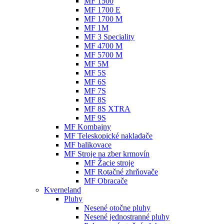
MF 1500
MF 1700 E
MF 1700 M
MF 1M
MF 3 Speciality
MF 4700 M
MF 5700 M
MF 5M
MF 5S
MF 6S
MF 7S
MF 8S
MF 8S XTRA
MF 9S
MF Kombajny
MF Teleskopické nakladače
MF balikovace
MF Stroje na zber krmovín
MF Žacie stroje
MF Rotačné zhrňovače
MF Obracače
Kverneland
Pluhy
Nesené otočne pluhy
Nesené jednostranné pluhy