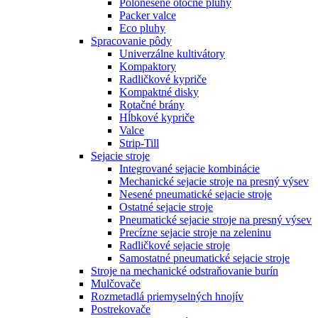
Polonesené otočné pluhy
Packer valce
Eco pluhy
Spracovanie pôdy
Univerzálne kultivátory
Kompaktory
Radličkové kypriče
Kompaktné disky
Rotačné brány
Hĺbkové kypriče
Valce
Strip-Till
Sejacie stroje
Integrované sejacie kombinácie
Mechanické sejacie stroje na presný výsev
Nesené pneumatické sejacie stroje
Ostatné sejacie stroje
Pneumatické sejacie stroje na presný výsev
Precízne sejacie stroje na zeleninu
Radličkové sejacie stroje
Samostatné pneumatické sejacie stroje
Stroje na mechanické odstraňovanie burín
Mulčovače
Rozmetadlá priemyselných hnojív
Postrekovače