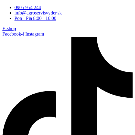
Preskočiť
0905 954 244
na
info@agroservisvyder.sk
obsah
Pon - Pia 8:00 - 16:00
E-shop
Facebook-f
Instagram