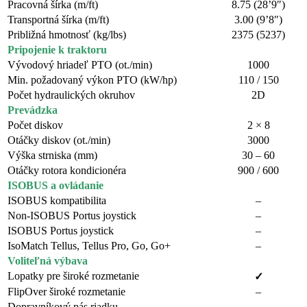
Pracovná šírka (m/ft)
8.75 (28’9″)
Transportná šírka (m/ft)
3.00 (9’8″)
Približná hmotnosť (kg/lbs)
2375 (5237)
Pripojenie k traktoru
Vývodový hriadeľ PTO (ot./min)
1000
Min. požadovaný výkon PTO (kW/hp)
110 / 150
Počet hydraulických okruhov
2D
Prevádzka
Počet diskov
2 × 8
Otáčky diskov (ot./min)
3000
Výška strniska (mm)
30 – 60
Otáčky rotora kondicionéra
900 / 600
ISOBUS a ovládanie
ISOBUS kompatibilita
–
Non-ISOBUS Portus joystick
–
ISOBUS Portus joystick
–
IsoMatch Tellus, Tellus Pro, Go, Go+
–
Voliteľná výbava
Lopatky pre široké rozmetanie
✓
FlipOver široké rozmetanie
–
Dopravníkový pás riadku
–