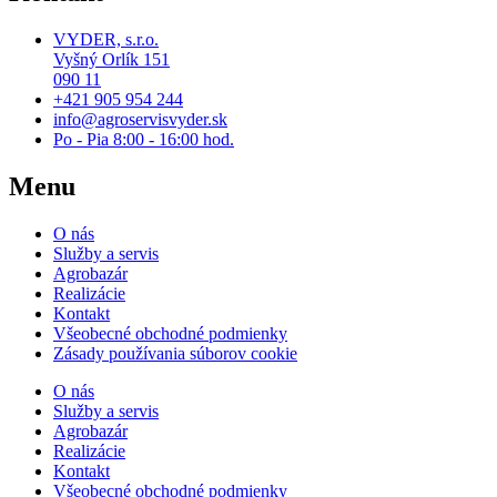
VYDER, s.r.o.
Vyšný Orlík 151
090 11
+421 905 954 244
info@agroservisvyder.sk
Po - Pia 8:00 - 16:00 hod.
Menu
O nás
Služby a servis
Agrobazár
Realizácie
Kontakt
Všeobecné obchodné podmienky
Zásady používania súborov cookie
O nás
Služby a servis
Agrobazár
Realizácie
Kontakt
Všeobecné obchodné podmienky