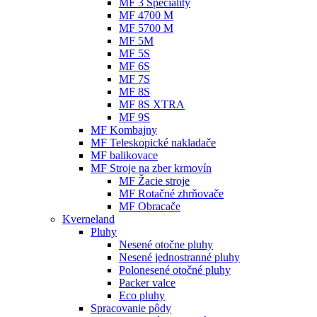
MF 3 Speciality
MF 4700 M
MF 5700 M
MF 5M
MF 5S
MF 6S
MF 7S
MF 8S
MF 8S XTRA
MF 9S
MF Kombajny
MF Teleskopické nakladače
MF balikovace
MF Stroje na zber krmovín
MF Žacie stroje
MF Rotačné zhrňovače
MF Obracače
Kverneland
Pluhy
Nesené otočne pluhy
Nesené jednostranné pluhy
Polonesené otočné pluhy
Packer valce
Eco pluhy
Spracovanie pôdy