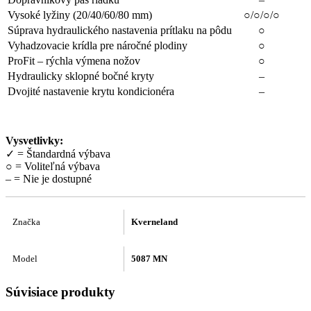
Vysoké lyžiny (20/40/60/80 mm)
○
/
○
/
○
/
○
Súprava hydraulického nastavenia prítlaku na pôdu
○
Vyhadzovacie krídla pre náročné plodiny
○
ProFit – rýchla výmena nožov
○
Hydraulicky sklopné bočné kryty
–
Dvojité nastavenie krytu kondicionéra
–
Vysvetlivky:
✓ = Štandardná výbava
○ = Voliteľná výbava
– = Nie je dostupné
Značka
Kverneland
Model
5087 MN
Súvisiace
produkty