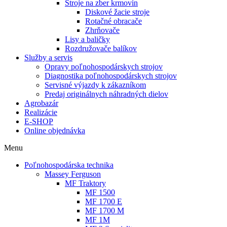
Stroje na zber krmovín
Diskové žacie stroje
Rotačné obracače
Zhrňovače
Lisy a baličky
Rozdružovače balíkov
Služby a servis
Opravy poľnohospodárskych strojov
Diagnostika poľnohospodárskych strojov
Servisné výjazdy k zákazníkom
Predaj originálnych náhradných dielov
Agrobazár
Realizácie
E-SHOP
Online objednávka
Menu
Poľnohospodárska technika
Massey Ferguson
MF Traktory
MF 1500
MF 1700 E
MF 1700 M
MF 1M