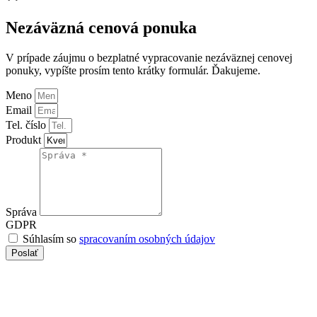
Up
Nezáväzná cenová ponuka
V prípade záujmu o bezplatné vypracovanie nezáväznej cenovej
ponuky, vypíšte prosím tento krátky formulár. Ďakujeme.
Meno
Email
Tel. číslo
Produkt
Správa
GDPR
Súhlasím so
spracovaním osobných údajov
Poslať