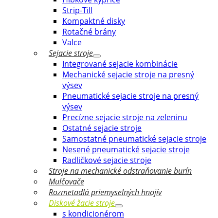
Strip-Till
Kompaktné disky
Rotačné brány
Valce
Sejacie stroje
Integrované sejacie kombinácie
Mechanické sejacie stroje na presný
výsev
Pneumatické sejacie stroje na presný
výsev
Precízne sejacie stroje na zeleninu
Ostatné sejacie stroje
Samostatné pneumatické sejacie stroje
Nesené pneumatické sejacie stroje
Radličkové sejacie stroje
Stroje na mechanické odstraňovanie burín
Mulčovače
Rozmetadlá priemyselných hnojív
Diskové žacie stroje
s kondicionérom