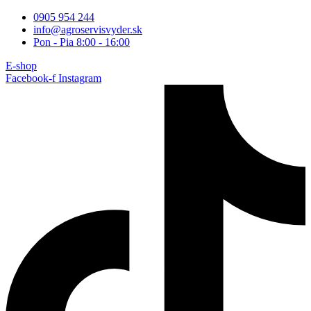
Preskočiť
0905 954 244
na
info@agroservisvyder.sk
obsah
Pon - Pia 8:00 - 16:00
E-shop
Facebook-f
Instagram