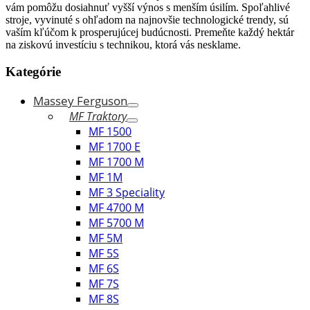
vám pomôžu dosiahnuť vyšší výnos s menším úsilím. Spoľahlivé
stroje, vyvinuté s ohľadom na najnovšie technologické trendy, sú
vaším kľúčom k prosperujúcej budúcnosti. Premeňte každý hektár
na ziskovú investíciu s technikou, ktorá vás nesklame.
Kategórie
Massey Ferguson
MF Traktory
MF 1500
MF 1700 E
MF 1700 M
MF 1M
MF 3 Speciality
MF 4700 M
MF 5700 M
MF 5M
MF 5S
MF 6S
MF 7S
MF 8S