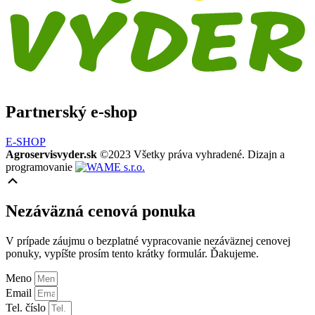
Partnerský e-shop
E-SHOP
Agroservisvyder.sk
©2023 Všetky práva vyhradené. Dizajn a
programovanie
Scroll
Up
Nezáväzná cenová ponuka
V prípade záujmu o bezplatné vypracovanie nezáväznej cenovej
ponuky, vypíšte prosím tento krátky formulár. Ďakujeme.
Meno
Email
Tel. číslo