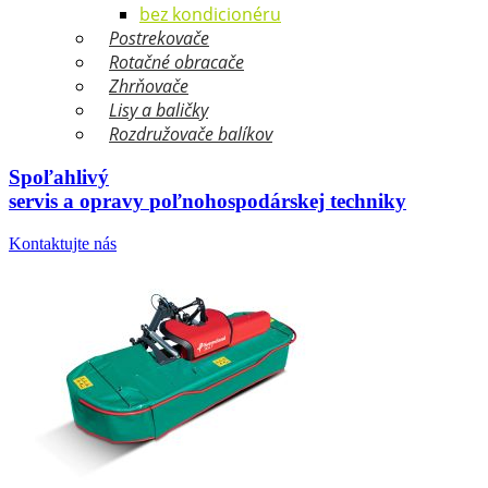
bez kondicionéru
Postrekovače
Rotačné obracače
Zhrňovače
Lisy a baličky
Rozdružovače balíkov
Spoľahlivý
servis a opravy
poľnohospodárskej techniky
Kontaktujte nás