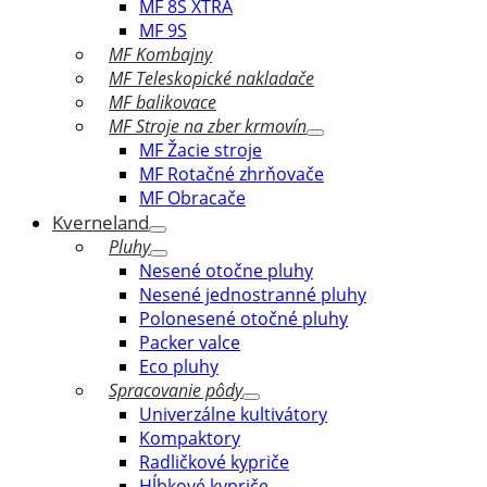
MF 8S XTRA
MF 9S
MF Kombajny
MF Teleskopické nakladače
MF balikovace
MF Stroje na zber krmovín
MF Žacie stroje
MF Rotačné zhrňovače
MF Obracače
Kverneland
Pluhy
Nesené otočne pluhy
Nesené jednostranné pluhy
Polonesené otočné pluhy
Packer valce
Eco pluhy
Spracovanie pôdy
Univerzálne kultivátory
Kompaktory
Radličkové kypriče
Hĺbkové kypriče