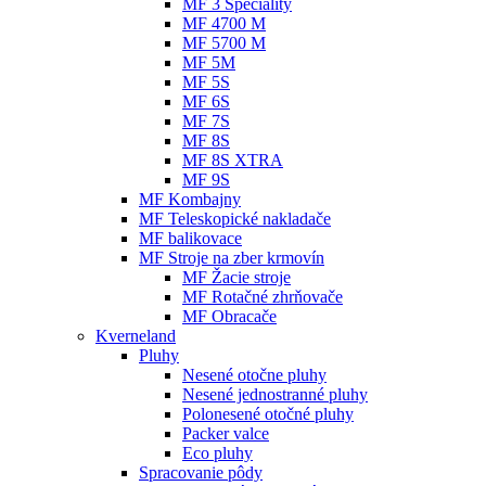
MF 3 Speciality
MF 4700 M
MF 5700 M
MF 5M
MF 5S
MF 6S
MF 7S
MF 8S
MF 8S XTRA
MF 9S
MF Kombajny
MF Teleskopické nakladače
MF balikovace
MF Stroje na zber krmovín
MF Žacie stroje
MF Rotačné zhrňovače
MF Obracače
Kverneland
Pluhy
Nesené otočne pluhy
Nesené jednostranné pluhy
Polonesené otočné pluhy
Packer valce
Eco pluhy
Spracovanie pôdy