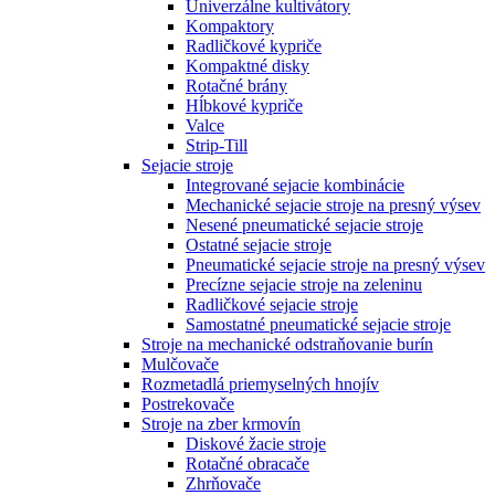
Univerzálne kultivátory
Kompaktory
Radličkové kypriče
Kompaktné disky
Rotačné brány
Hĺbkové kypriče
Valce
Strip-Till
Sejacie stroje
Integrované sejacie kombinácie
Mechanické sejacie stroje na presný výsev
Nesené pneumatické sejacie stroje
Ostatné sejacie stroje
Pneumatické sejacie stroje na presný výsev
Precízne sejacie stroje na zeleninu
Radličkové sejacie stroje
Samostatné pneumatické sejacie stroje
Stroje na mechanické odstraňovanie burín
Mulčovače
Rozmetadlá priemyselných hnojív
Postrekovače
Stroje na zber krmovín
Diskové žacie stroje
Rotačné obracače
Zhrňovače