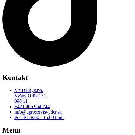
Kontakt
VYDER, s.r.o.
Vyšný Orlík 151
090 11
+421 905 954 244
info@agroservisvyder.sk
Po - Pia 8:00 - 16:00 hod.
Menu