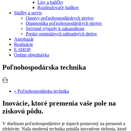
Lisy a baličky
Rozdružovače balíkov
Služby a servis
Opravy poľnohospodárskych strojov
Diagnostika poľnohospodárskych strojov
Servisné výjazdy k zákazníkom
Predaj originálnych náhradných dielov
Agrobazár
Realizácie
E-SHOP
Online objednávka
Poľnohospodárska technika
» Poľnohospodárska technika
Inovácie, ktoré premenia vaše pole na
ziskovú pôdu.
V dnešnom poľnohospodárstve je úspech postavený na presnosti a
efektivite. Naša moderná technika prináša inovatívne riešenia, ktoré