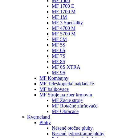
MF 1500
MF 1700 E
MF 1700 M
MF 1M
MF 3 Speciality
MF 4700 M
MF 5700 M
MF 5M
MF 5S
MF 6S
MF 7S
MF 8S
MF 8S XTRA
MF 9S
MF Kombajny
MF Teleskopické nakladače
MF balikovace
MF Stroje na zber krmovín
MF Žacie stroje
MF Rotačné zhrňovače
MF Obracače
Kverneland
Pluhy
Nesené otočne pluhy
Nesené jednostranné pluhy