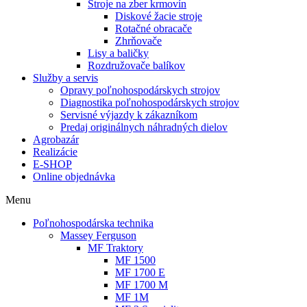
Stroje na zber krmovín
Diskové žacie stroje
Rotačné obracače
Zhrňovače
Lisy a baličky
Rozdružovače balíkov
Služby a servis
Opravy poľnohospodárskych strojov
Diagnostika poľnohospodárskych strojov
Servisné výjazdy k zákazníkom
Predaj originálnych náhradných dielov
Agrobazár
Realizácie
E-SHOP
Online objednávka
Menu
Poľnohospodárska technika
Massey Ferguson
MF Traktory
MF 1500
MF 1700 E
MF 1700 M
MF 1M