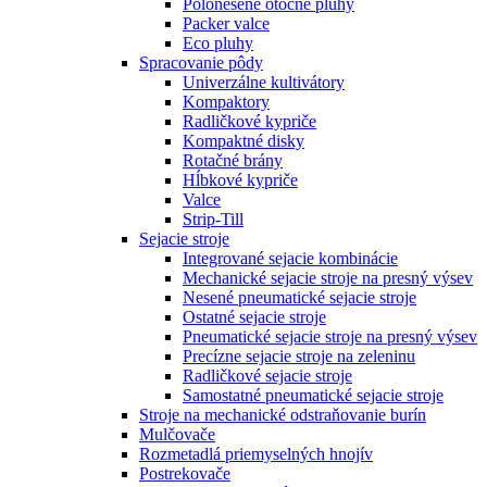
Polonesené otočné pluhy
Packer valce
Eco pluhy
Spracovanie pôdy
Univerzálne kultivátory
Kompaktory
Radličkové kypriče
Kompaktné disky
Rotačné brány
Hĺbkové kypriče
Valce
Strip-Till
Sejacie stroje
Integrované sejacie kombinácie
Mechanické sejacie stroje na presný výsev
Nesené pneumatické sejacie stroje
Ostatné sejacie stroje
Pneumatické sejacie stroje na presný výsev
Precízne sejacie stroje na zeleninu
Radličkové sejacie stroje
Samostatné pneumatické sejacie stroje
Stroje na mechanické odstraňovanie burín
Mulčovače
Rozmetadlá priemyselných hnojív
Postrekovače